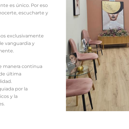
te es único. Por eso
ocerte, escucharte y
mos exclusivamente
de vanguardia y
mente.
e manera continua
 de última
lidad.
guiada por la
cos y la
s.