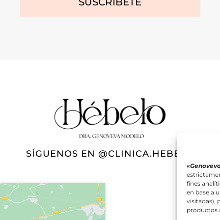
SÍGUENOS EN
@CLINICA.HEBELO
«
Genoveva
estrictamen
fines analí
en base a u
visitadas),
productos a