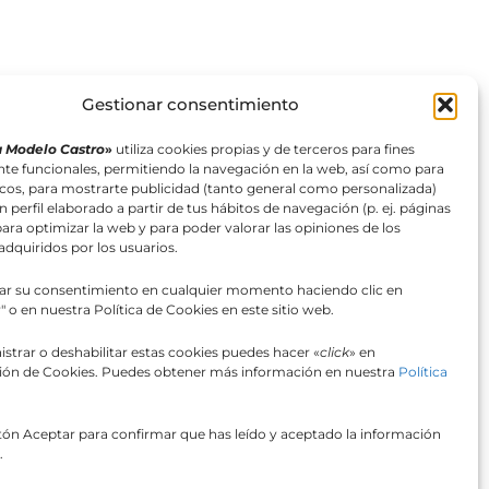
Gestionar consentimiento
 Modelo Castro
»
utiliza cookies propias y de terceros para fines
te funcionales, permitiendo la navegación en la web, así como para
ticos, para mostrarte publicidad (tanto general como personalizada)
n perfil elaborado a partir de tus hábitos de navegación (p. ej. páginas
 para optimizar la web y para poder valorar las opiniones de los
dquiridos por los usuarios.
rar su consentimiento en cualquier momento haciendo clic en
" o en nuestra Política de Cookies en este sitio web.
strar o deshabilitar estas cookies puedes hacer «
click
» en
ión de Cookies. Puedes obtener más información en nuestra
Política
638 06 53 32
.
INFO@CLINICAHEBELO.COM
tón Aceptar para confirmar que has leído y aceptado la información
@CLINICA.HEBELO
.
@DRA.GENOVEVAMODELO