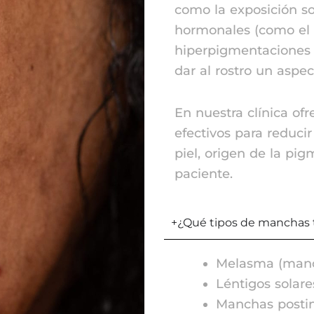
como la exposición so
hormonales (como el 
hiperpigmentaciones 
dar al rostro un aspe
En nuestra clínica of
efectivos para reduci
piel, origen de la pi
paciente.
+¿Qué tipos de manchas 
Melasma (manc
Léntigos solare
Manchas postinf