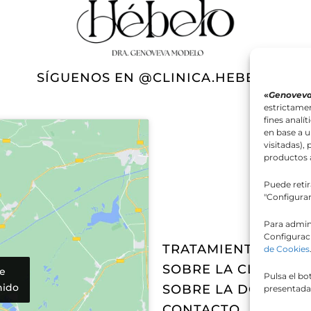
SÍGUENOS EN
@CLINICA.HEBELO
«
Genoveva
estrictamen
fines analí
en base a u
visitadas),
productos a
Puede reti
"Configurar
Para admini
Configurac
TRATAMIENTOS
de Cookies
SOBRE LA CLÍNICA
de
Pulsa el bo
nido
SOBRE LA DOCTORA
presentada
CONTACTO