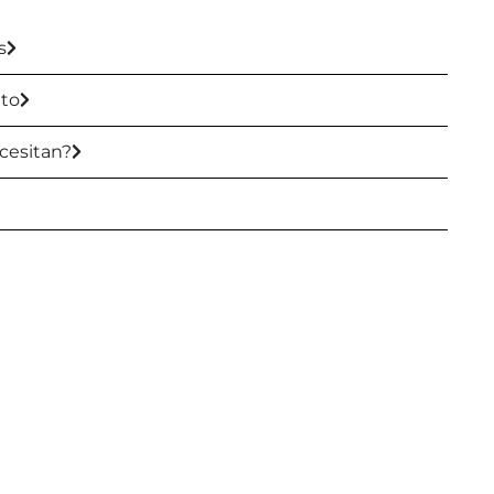
s
nto
cesitan?